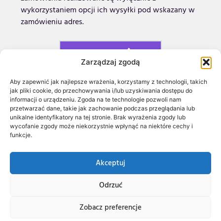
wykorzystaniem opcji ich wysyłki pod wskazany w
zamówieniu adres.
POWRÓT
Zarządzaj zgodą
Aby zapewnić jak najlepsze wrażenia, korzystamy z technologii, takich
WIĘCEJ
jak pliki cookie, do przechowywania i/lub uzyskiwania dostępu do
informacji o urządzeniu. Zgoda na te technologie pozwoli nam
przetwarzać dane, takie jak zachowanie podczas przeglądania lub
unikalne identyfikatory na tej stronie. Brak wyrażenia zgody lub
wycofanie zgody może niekorzystnie wpłynąć na niektóre cechy i
funkcje.
Akceptuj
Odrzuć
Stowarzyszenie Grupa Stonewall © 2023 | DosGatos.red created this page
Zobacz preferencje